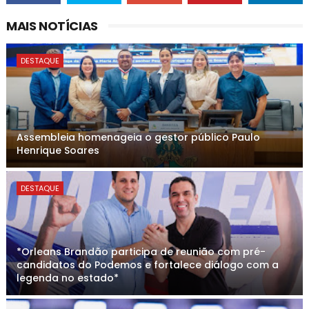
MAIS NOTÍCIAS
DESTAQUE
Assembleia homenageia o gestor público Paulo
Henrique Soares
DESTAQUE
*Orleans Brandão participa de reunião com pré-
candidatos do Podemos e fortalece diálogo com a
legenda no estado*