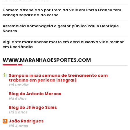
Homem atropelado por trem da Vale em Porto Franco tem
cabeça separada do corpo
Assembleia homenageia o gestor público Paulo Henrique
Soares
Vigilante maranhense morto em obra buscava vida melhor
em Uberlândia
WWW.MARANHAOESPORTES.COM
Sampaio inicia semana de treinamento com
trabalho em período integral |
Há um dia
Blog do Antonio Marcos
Há 6 dias
Blog do Jhivago Sales
Há 2 anos
João Rodrigues
Há 4 anos