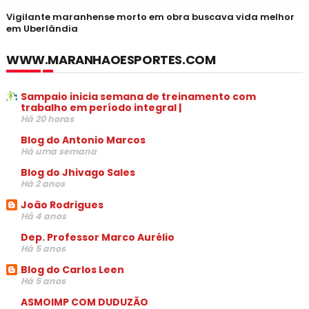
Vigilante maranhense morto em obra buscava vida melhor
em Uberlândia
WWW.MARANHAOESPORTES.COM
Sampaio inicia semana de treinamento com
trabalho em período integral |
Há 20 horas
Blog do Antonio Marcos
Há uma semana
Blog do Jhivago Sales
Há 2 anos
João Rodrigues
Há 4 anos
Dep. Professor Marco Aurélio
Há 5 anos
Blog do Carlos Leen
Há 5 anos
ASMOIMP COM DUDUZÃO