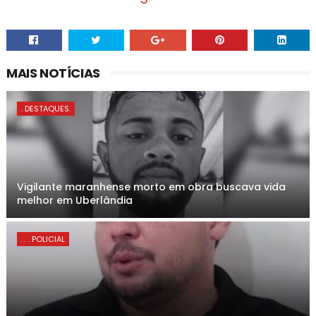
Wha
tsAp
MAIS NOTÍCIAS
p
. DESTAQUES.
Vigilante maranhense morto em obra buscava vida
melhor em Uberlândia
. . . POLICIAL