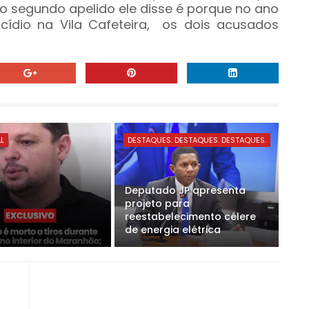
o segundo apelido ele disse é porque no ano
dio na Vila Cafeteira,
os dois acusados
AL
DESTAQUES. DESTAQUES. DESTAQUES.
Deputado JP apresenta
projeto para
reestabelecimento célere
de energia elétrica