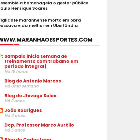
Assembleia homenageia o gestor público
Paulo Henrique Soares
Vigilante maranhense morto em obra
buscava vida melhor em Uberlândia
WWW.MARANHAOESPORTES.COM
Sampaio inicia semana de
treinamento com trabalho em
período integral |
Há 19 horas
Blog do Antonio Marcos
Há uma semana
Blog do Jhivago Sales
Há 2 anos
João Rodrigues
Há 4 anos
Dep. Professor Marco Aurélio
Há 5 anos
Blog do Carlos Leen