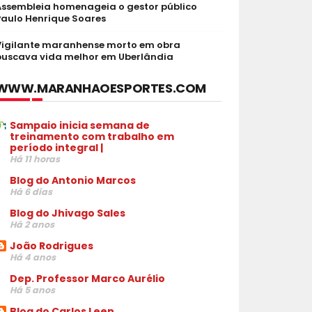
Assembleia homenageia o gestor público
Paulo Henrique Soares
Vigilante maranhense morto em obra
buscava vida melhor em Uberlândia
WWW.MARANHAOESPORTES.COM
Sampaio inicia semana de
treinamento com trabalho em
período integral |
Há 11 horas
Blog do Antonio Marcos
Há 6 dias
Blog do Jhivago Sales
Há 2 anos
João Rodrigues
Há 4 anos
Dep. Professor Marco Aurélio
Há 5 anos
Blog do Carlos Leen