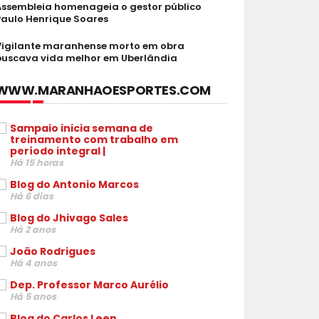
Assembleia homenageia o gestor público
Paulo Henrique Soares
Vigilante maranhense morto em obra
buscava vida melhor em Uberlândia
WWW.MARANHAOESPORTES.COM
Sampaio inicia semana de
treinamento com trabalho em
período integral |
Há 15 horas
Blog do Antonio Marcos
Há 6 dias
Blog do Jhivago Sales
Há 2 anos
João Rodrigues
Há 4 anos
Dep. Professor Marco Aurélio
Há 5 anos
Blog do Carlos Leen