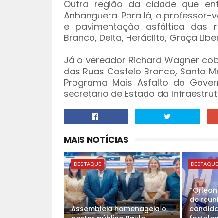
Outra região da cidade que en
Anhanguera. Para lá, o professor-
e pavimentação asfáltica das r
Branco, Delta, Heráclito, Graça Li
Já o vereador Richard Wagner cob
das Ruas Castelo Branco, Santa M
Programa Mais Asfalto do Gover
secretário de Estado da Infraestr
MAIS NOTÍCIAS
DESTAQUE
DESTAQU
*Orlean
de reun
Assembleia homenageia o
candida