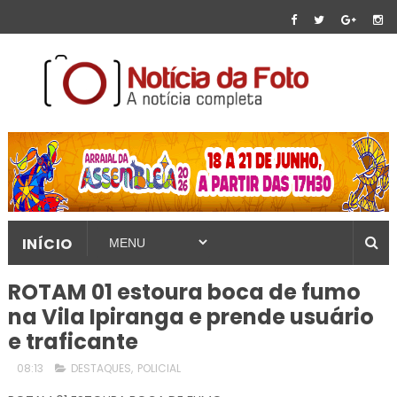
INÍCIO
ROTAM 01 estoura boca de fumo
na Vila Ipiranga e prende usuário
e traficante
08:13
DESTAQUES
,
POLICIAL