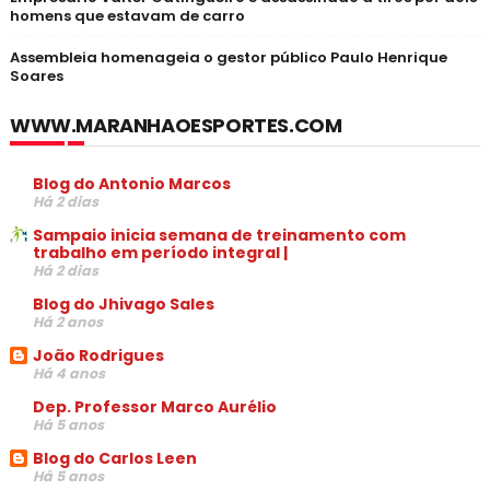
homens que estavam de carro
Assembleia homenageia o gestor público Paulo Henrique
Soares
WWW.MARANHAOESPORTES.COM
Blog do Antonio Marcos
Há 2 dias
Sampaio inicia semana de treinamento com
trabalho em período integral |
Há 2 dias
Blog do Jhivago Sales
Há 2 anos
João Rodrigues
Há 4 anos
Dep. Professor Marco Aurélio
Há 5 anos
Blog do Carlos Leen
Há 5 anos