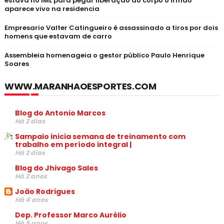
estava no IML para pegar liberação do corpo o irmão
aparece vivo na residencia
Empresario Valter Catingueiro é assassinado a tiros por dois
homens que estavam de carro
Assembleia homenageia o gestor público Paulo Henrique
Soares
WWW.MARANHAOESPORTES.COM
Blog do Antonio Marcos
Há 2 dias
Sampaio inicia semana de treinamento com
trabalho em período integral |
Há 2 dias
Blog do Jhivago Sales
Há 2 anos
João Rodrigues
Há 4 anos
Dep. Professor Marco Aurélio
Há 5 anos