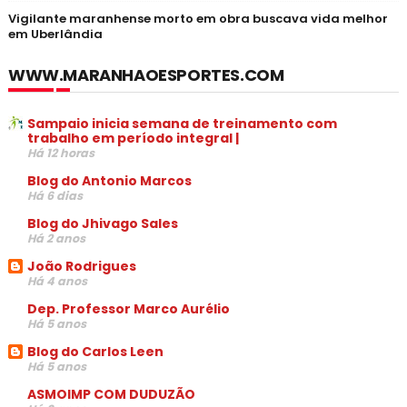
Vigilante maranhense morto em obra buscava vida melhor
em Uberlândia
WWW.MARANHAOESPORTES.COM
Sampaio inicia semana de treinamento com
trabalho em período integral |
Há 12 horas
Blog do Antonio Marcos
Há 6 dias
Blog do Jhivago Sales
Há 2 anos
João Rodrigues
Há 4 anos
Dep. Professor Marco Aurélio
Há 5 anos
Blog do Carlos Leen
Há 5 anos
ASMOIMP COM DUDUZÃO