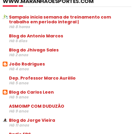
WWW.MARANHAOESPORTES.COM
Sampaio inicia semana de treinamento com
trabalho em período integral |
Há 8 horas
Blog do Antonio Marcos
Há 6 dias
Blog do Jhivago Sales
Há 2 anos
João Rodrigues
Há 4 anos
Dep. Professor Marco Aurélio
Há 5 anos
Blog do Carlos Leen
Há 5 anos
ASMOIMP COM DUDUZÃO
Há 9 anos
Blog do Jorge Vieira
Há 11 anos