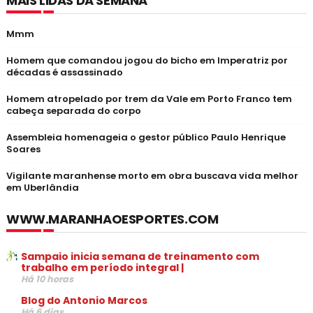
MAIS LIDAS DA SEMANA
Mmm
Homem que comandou jogou do bicho em Imperatriz por
décadas é assassinado
Homem atropelado por trem da Vale em Porto Franco tem
cabeça separada do corpo
Assembleia homenageia o gestor público Paulo Henrique
Soares
Vigilante maranhense morto em obra buscava vida melhor
em Uberlândia
WWW.MARANHAOESPORTES.COM
Sampaio inicia semana de treinamento com
trabalho em período integral |
Há 10 horas
Blog do Antonio Marcos
Há 6 dias