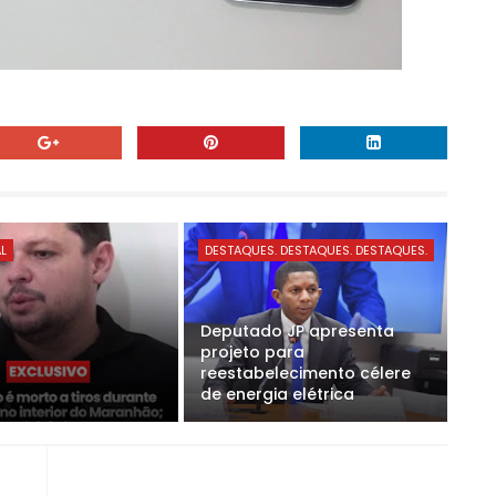
AL
DESTAQUES. DESTAQUES. DESTAQUES.
Deputado JP apresenta
projeto para
reestabelecimento célere
de energia elétrica