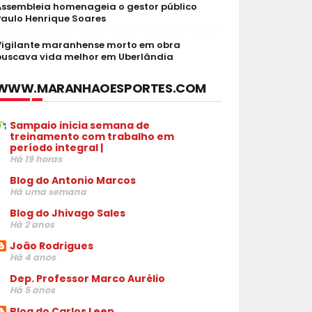
Assembleia homenageia o gestor público
Paulo Henrique Soares
Vigilante maranhense morto em obra
buscava vida melhor em Uberlândia
WWW.MARANHAOESPORTES.COM
Sampaio inicia semana de
treinamento com trabalho em
período integral |
Há 19 horas
Blog do Antonio Marcos
Há uma semana
Blog do Jhivago Sales
Há 2 anos
João Rodrigues
Há 4 anos
Dep. Professor Marco Aurélio
Há 5 anos
Blog do Carlos Leen