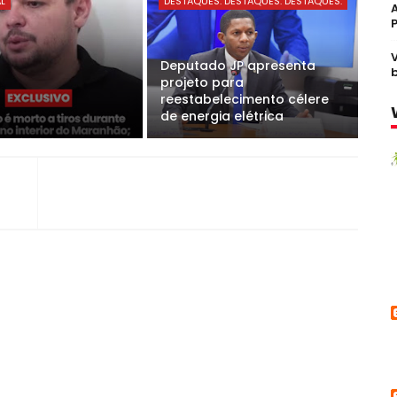
AL
DESTAQUES. DESTAQUES. DESTAQUES.
Deputado JP apresenta
projeto para
reestabelecimento célere
de energia elétrica