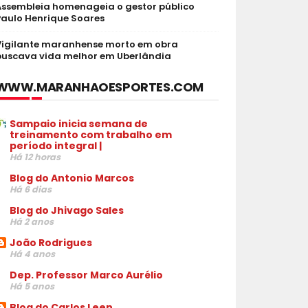
Assembleia homenageia o gestor público
Paulo Henrique Soares
Vigilante maranhense morto em obra
buscava vida melhor em Uberlândia
WWW.MARANHAOESPORTES.COM
Sampaio inicia semana de
treinamento com trabalho em
período integral |
Há 12 horas
Blog do Antonio Marcos
Há 6 dias
Blog do Jhivago Sales
Há 2 anos
João Rodrigues
Há 4 anos
Dep. Professor Marco Aurélio
Há 5 anos
Blog do Carlos Leen