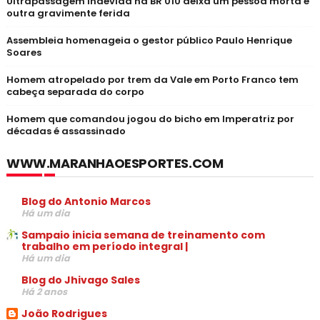
Ultrapassagem indevida na BR 010 deixa um pessoa morta e
outra gravimente ferida
Assembleia homenageia o gestor público Paulo Henrique
Soares
Homem atropelado por trem da Vale em Porto Franco tem
cabeça separada do corpo
Homem que comandou jogou do bicho em Imperatriz por
décadas é assassinado
WWW.MARANHAOESPORTES.COM
Blog do Antonio Marcos
Há um dia
Sampaio inicia semana de treinamento com
trabalho em período integral |
Há um dia
Blog do Jhivago Sales
Há 2 anos
João Rodrigues