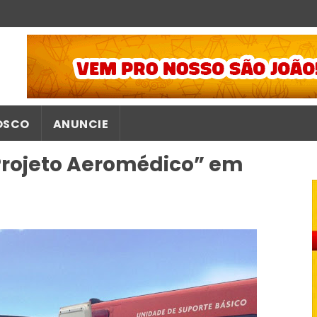
OSCO
ANUNCIE
“Projeto Aeromédico” em