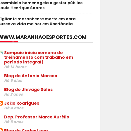
Assembleia homenageia o gestor público
Paulo Henrique Soares
Vigilante maranhense morto em obra
buscava vida melhor em Uberlândia
WWW.MARANHAOESPORTES.COM
Sampaio inicia semana de
treinamento com trabalho em
período integral |
Há 14 horas
Blog do Antonio Marcos
Há 6 dias
Blog do Jhivago Sales
Há 2 anos
João Rodrigues
Há 4 anos
Dep. Professor Marco Aurélio
Há 5 anos
Blog do Carlos Leen