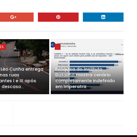
ES.
. .
o Léo Cunha entrega
Pesquisa do Instituto
 nas ruas
DataIlha mostra cenário
ntes I e III após
completamente indefinido
e descaso
em Imperatriz