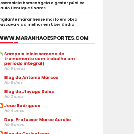
Assembleia homenageia o gestor público
Paulo Henrique Soares
Vigilante maranhense morto em obra
buscava vida melhor em Uberlândia
WWW.MARANHAOESPORTES.COM
Sampaio inicia semana de
treinamento com trabalho em
período integral |
Há 9 horas
Blog do Antonio Marcos
Há 6 dias
Blog do Jhivago Sales
Há 2 anos
João Rodrigues
Há 4 anos
Dep. Professor Marco Aurélio
Há 5 anos
Blog do Carlos Leen