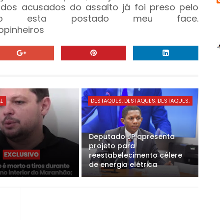
dos acusados do assalto já foi preso pelo
ídeo esta postado meu face.
iopinheiros
AL
DESTAQUES. DESTAQUES. DESTAQUES.
Deputado JP apresenta
projeto para
reestabelecimento célere
de energia elétrica