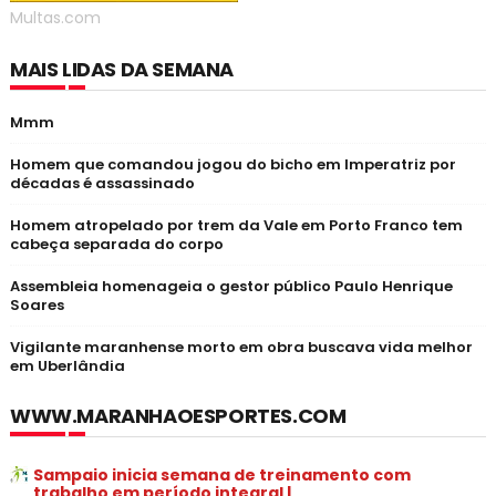
Multas.com
MAIS LIDAS DA SEMANA
Mmm
Homem que comandou jogou do bicho em Imperatriz por
décadas é assassinado
Homem atropelado por trem da Vale em Porto Franco tem
cabeça separada do corpo
Assembleia homenageia o gestor público Paulo Henrique
Soares
Vigilante maranhense morto em obra buscava vida melhor
em Uberlândia
WWW.MARANHAOESPORTES.COM
Sampaio inicia semana de treinamento com
trabalho em período integral |