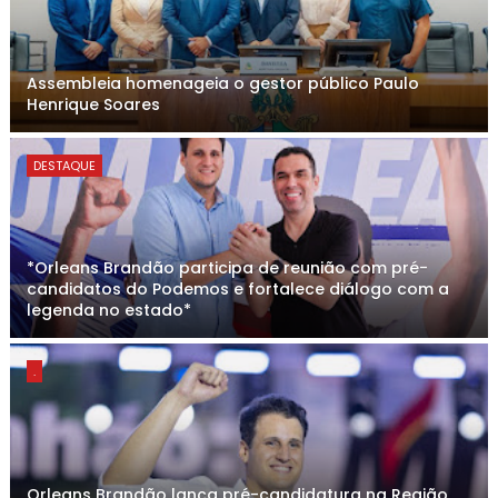
Assembleia homenageia o gestor público Paulo
Henrique Soares
DESTAQUE
*Orleans Brandão participa de reunião com pré-
candidatos do Podemos e fortalece diálogo com a
legenda no estado*
.
Orleans Brandão lança pré-candidatura na Região