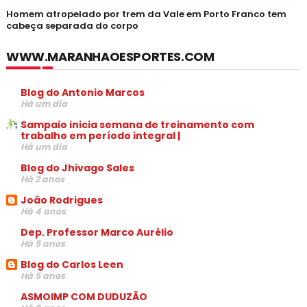
Homem atropelado por trem da Vale em Porto Franco tem
cabeça separada do corpo
WWW.MARANHAOESPORTES.COM
Blog do Antonio Marcos
Há um dia
Sampaio inicia semana de treinamento com
trabalho em período integral |
Há um dia
Blog do Jhivago Sales
Há 2 anos
João Rodrigues
Há 4 anos
Dep. Professor Marco Aurélio
Há 5 anos
Blog do Carlos Leen
Há 5 anos
ASMOIMP COM DUDUZÃO