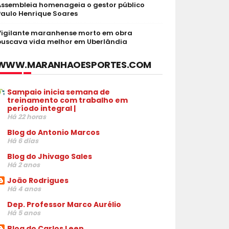
Assembleia homenageia o gestor público
Paulo Henrique Soares
Vigilante maranhense morto em obra
buscava vida melhor em Uberlândia
WWW.MARANHAOESPORTES.COM
Sampaio inicia semana de
treinamento com trabalho em
período integral |
Há 22 horas
Blog do Antonio Marcos
Há 6 dias
Blog do Jhivago Sales
Há 2 anos
João Rodrigues
Há 4 anos
Dep. Professor Marco Aurélio
Há 5 anos
Blog do Carlos Leen