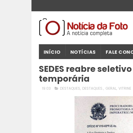
INÍCIO
NOTÍCIAS
FALE CON
SEDES reabre seletiv
temporária
19:03
DESTAQUES
,
DESTAQUES.
,
GERAL
,
VITRINE