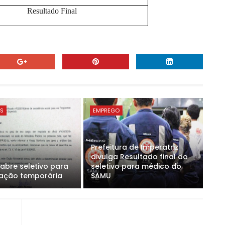
Resultado Final
ES
EMPREGO
Prefeitura de Imperatriz
divulga Resultado final do
eabre seletivo para
seletivo para médico do
ação temporária
SAMU