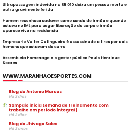
Ultrapassagem indevida na BR 010 deixa um pessoa morta e
outra gravimente ferida
Homem reconhece cadaver como sendo do irmão e quando
estava no IML para pegar liberação do corpo o irmão
aparece vivo na residencia
Empresario Valter Catingueiro é assassinado a tiros por dois
homens que estavam de carro
Assembleia homenageia o gestor público Paulo Henrique
Soares
WWW.MARANHAOESPORTES.COM
Blog do Antonio Marcos
Há 2 dias
Sampaio inicia semana de treinamento com
trabalho em período integral |
Há 2 dias
Blog do Jhivago Sales
Há 2 anos