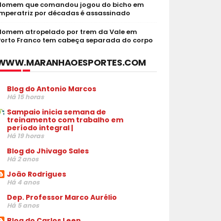
Homem que comandou jogou do bicho em
Imperatriz por décadas é assassinado
Homem atropelado por trem da Vale em
Porto Franco tem cabeça separada do corpo
WWW.MARANHAOESPORTES.COM
Blog do Antonio Marcos
Há 15 horas
Sampaio inicia semana de
treinamento com trabalho em
período integral |
Há 19 horas
Blog do Jhivago Sales
Há 2 anos
João Rodrigues
Há 4 anos
Dep. Professor Marco Aurélio
Há 5 anos
Blog do Carlos Leen