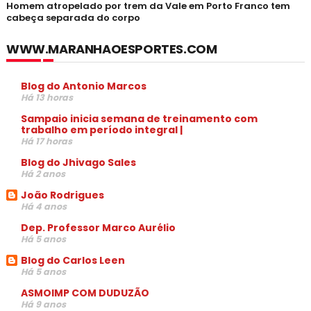
Homem atropelado por trem da Vale em Porto Franco tem
cabeça separada do corpo
WWW.MARANHAOESPORTES.COM
Blog do Antonio Marcos
Há 13 horas
Sampaio inicia semana de treinamento com
trabalho em período integral |
Há 17 horas
Blog do Jhivago Sales
Há 2 anos
João Rodrigues
Há 4 anos
Dep. Professor Marco Aurélio
Há 5 anos
Blog do Carlos Leen
Há 5 anos
ASMOIMP COM DUDUZÃO
Há 9 anos