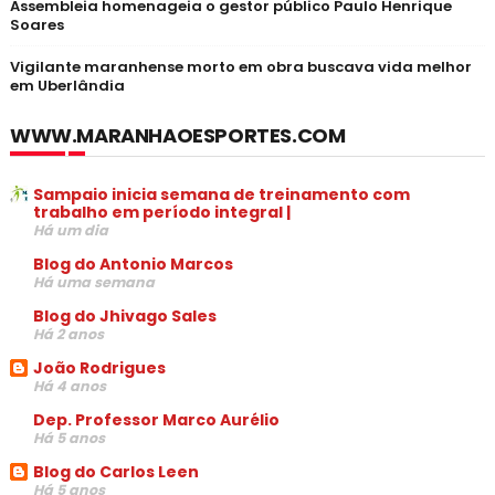
Assembleia homenageia o gestor público Paulo Henrique
Soares
Vigilante maranhense morto em obra buscava vida melhor
em Uberlândia
WWW.MARANHAOESPORTES.COM
Sampaio inicia semana de treinamento com
trabalho em período integral |
Há um dia
Blog do Antonio Marcos
Há uma semana
Blog do Jhivago Sales
Há 2 anos
João Rodrigues
Há 4 anos
Dep. Professor Marco Aurélio
Há 5 anos
Blog do Carlos Leen
Há 5 anos