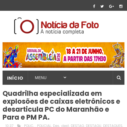
INÍCIO
Quadrilha especializada em
explosões de caixas eletrônicos e
desarticula PC do Maranhão e
Para e PM PA.
10:37
. POLIC
,
. POLICIAL
,
Des
,
dest
,
DESTAQ
,
DESTAQU
,
DESTAQUES
,