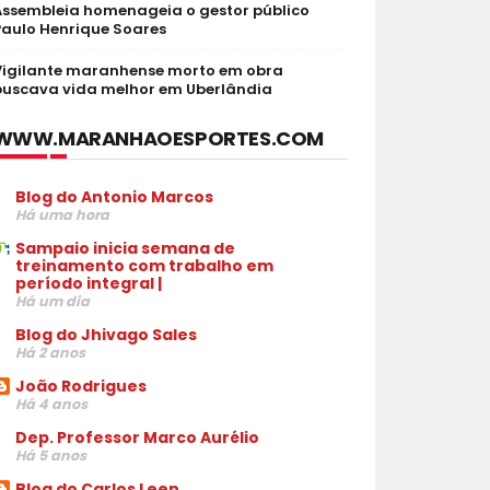
Assembleia homenageia o gestor público
Paulo Henrique Soares
Vigilante maranhense morto em obra
buscava vida melhor em Uberlândia
WWW.MARANHAOESPORTES.COM
Blog do Antonio Marcos
Há uma hora
Sampaio inicia semana de
treinamento com trabalho em
período integral |
Há um dia
Blog do Jhivago Sales
Há 2 anos
João Rodrigues
Há 4 anos
Dep. Professor Marco Aurélio
Há 5 anos
Blog do Carlos Leen