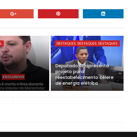
AL
DESTAQUES. DESTAQUES. DESTAQUES.
Deputado JP apresenta
projeto para
reestabelecimento célere
de energia elétrica