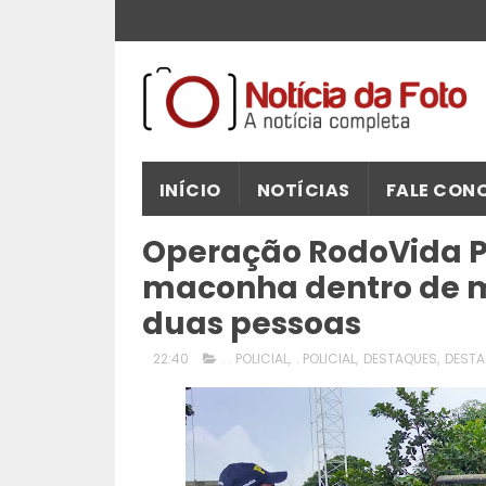
INÍCIO
NOTÍCIAS
FALE CON
Operação RodoVida PR
maconha dentro de m
duas pessoas
22:40
. . POLICIAL
,
. POLICIAL
,
DESTAQUES
,
DESTA