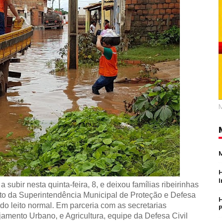
a subir nesta quinta-feira, 8, e deixou famílias ribeirinhas
o da Superintendência Municipal de Proteção e Defesa
do leito normal. Em parceria com as secretarias
jamento Urbano, e Agricultura, equipe da Defesa Civil