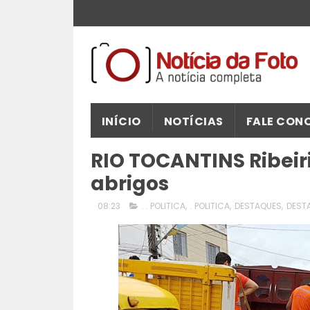
INÍCIO
NOTÍCIAS
FALE CON
RIO TOCANTINS Ribeir
abrigos
08:23
. . POLITICA
,
. POLITICA
,
DESTAQUES
,
DEST