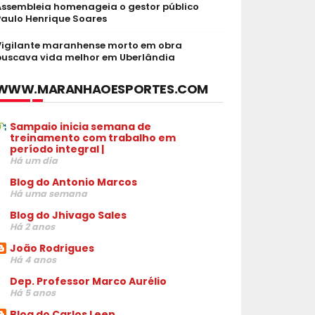
Assembleia homenageia o gestor público
Paulo Henrique Soares
Vigilante maranhense morto em obra
buscava vida melhor em Uberlândia
WWW.MARANHAOESPORTES.COM
Sampaio inicia semana de
treinamento com trabalho em
período integral |
Há um dia
Blog do Antonio Marcos
Há uma semana
Blog do Jhivago Sales
Há 2 anos
João Rodrigues
Há 4 anos
Dep. Professor Marco Aurélio
Há 5 anos
Blog do Carlos Leen