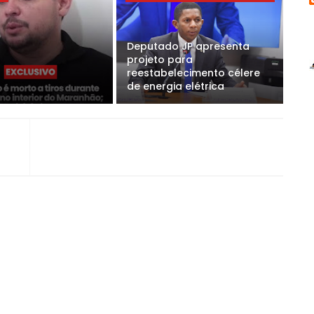
Deputado JP apresenta
projeto para
reestabelecimento célere
de energia elétrica