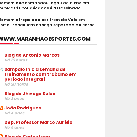
Homem que comandou jogou do bicho em
Imperatriz por décadas é assassinado
Homem atropelado por trem da Vale em
Porto Franco tem cabeça separada do corpo
WWW.MARANHAOESPORTES.COM
Blog do Antonio Marcos
Há 16 horas
Sampaio inicia semana de
treinamento com trabalho em
período integral |
Há 20 horas
Blog do Jhivago Sales
Há 2 anos
João Rodrigues
Há 4 anos
Dep. Professor Marco Aurélio
Há 5 anos
Blog do Carlos Leen