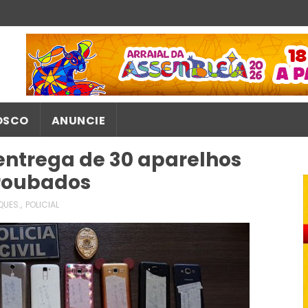
OSCO
ANUNCIE
a entrega de 30 aparelhos
 roubados
QUES.
,
POLICIAL