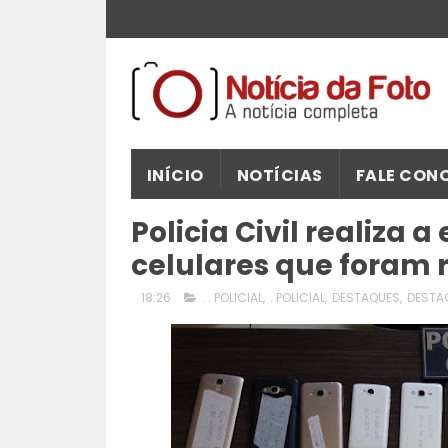
INÍCIO
NOTÍCIAS
FALE CON
Policia Civil realiza 
celulares que foram
18:26
. . POLICIAL
,
. POLICIAL
,
DESTAQUES
,
DESTA