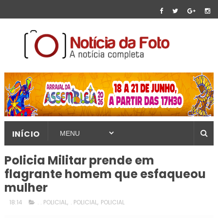
INÍCIO
Policia Militar prende em
flagrante homem que esfaqueou
mulher
18:14
. . POLICIAL
,
. POLICIAL
,
POLICIAL