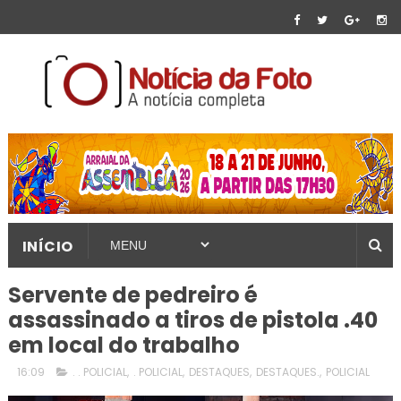
INÍCIO
Servente de pedreiro é
assassinado a tiros de pistola .40
em local do trabalho
16:09
. . POLICIAL
,
. POLICIAL
,
DESTAQUES
,
DESTAQUES.
,
POLICIAL