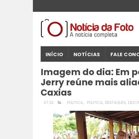
INÍCIO
NOTÍCIAS
FALE CON
Imagem do dia: Em p
Jerry reúne mais ali
Caxias
07:32
. . POLITICA
,
. POLITICA
,
DESTAQUES
,
DESTA