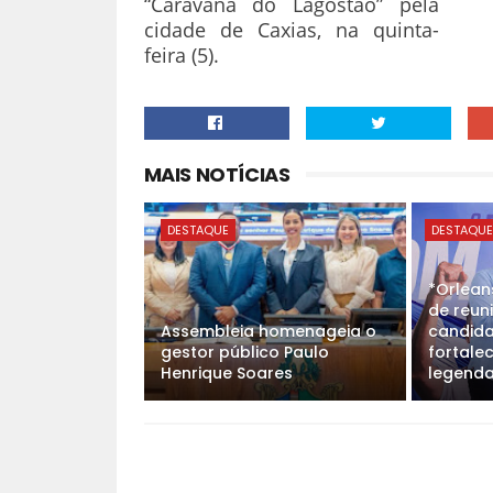
“Caravana do Lagostão” pela
cidade de Caxias, na quinta-
feira (5).
MAIS NOTÍCIAS
DESTAQUE
DESTAQU
*Orlean
de reun
Assembleia homenageia o
candida
gestor público Paulo
fortale
Henrique Soares
legenda