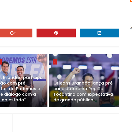
E
.
s Brandão participa
ião com pré-
Orleans Brandão lança pré-
tos do Podemos e
candidatura na Região
ce diálogo com a
Tocantina com expectativa
 no estado*
de grande público