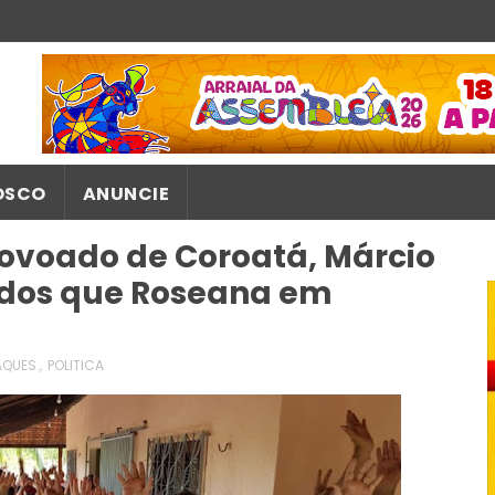
OSCO
ANUNCIE
ovoado de Coroatá, Márcio
ados que Roseana em
QUES.
,
POLITICA