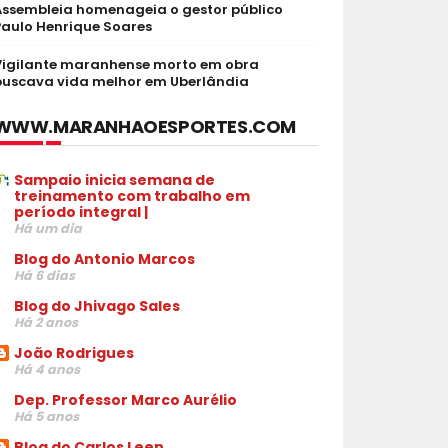
Assembleia homenageia o gestor público
Paulo Henrique Soares
Vigilante maranhense morto em obra
buscava vida melhor em Uberlândia
WWW.MARANHAOESPORTES.COM
Sampaio inicia semana de
treinamento com trabalho em
período integral |
Há um dia
Blog do Antonio Marcos
Há 6 dias
Blog do Jhivago Sales
Há 2 anos
João Rodrigues
Há 4 anos
Dep. Professor Marco Aurélio
Há 5 anos
Blog do Carlos Leen