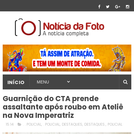
INÍCIO
Guarnição do CTA prende
assaltante após roubo em Ateliê
na Nova Imperatriz
15:14
. . POLICIAL
,
. POLICIAL
,
DESTAQUES
,
DESTAQUES.
,
POLICIAL