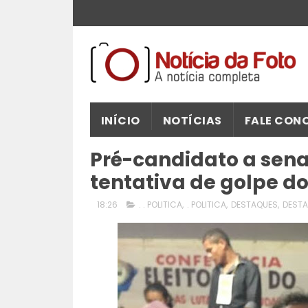
INÍCIO
NOTÍCIAS
FALE CON
Pré-candidato a sena
tentativa de golpe d
18:26
. . POLITICA
,
. POLITICA
,
DESTAQUES
,
DESTA