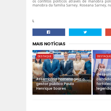
os conflitos políticos através de manobra pol
manobra da família Sarney. Roseana Sarney, n
L
MAIS NOTÍCIAS
DESTAQUE
DESTAQU
*Orlean
de reun
Assembleia homenageia o
candida
gestor público Paulo
fortale
Henrique Soares
legenda