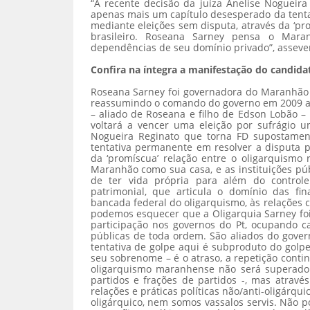
“A recente decisão da juíza Anelise Nogueira
apenas mais um capítulo desesperado da tenta
mediante eleições sem disputa, através da ‘pro
brasileiro. Roseana Sarney pensa o Mara
dependências de seu domínio privado”, asseve
Confira na íntegra a manifestação do candida
Roseana Sarney foi governadora do Maranhão 
reassumindo o comando do governo em 2009 ap
– aliado de Roseana e filho de Edson Lobão –
voltará a vencer uma eleição por sufrágio u
Nogueira Reginato que torna FD supostamen
tentativa permanente em resolver a disputa p
da ‘promíscua’ relação entre o oligarquismo 
Maranhão como sua casa, e as instituições p
de ter vida própria para além do controle
patrimonial, que articula o domínio das fin
bancada federal do oligarquismo, às relações c
podemos esquecer que a Oligarquia Sarney foi
participação nos governos do Pt, ocupando ca
públicas de toda ordem. São aliados do gove
tentativa de golpe aqui é subproduto do golp
seu sobrenome – é o atraso, a repetição contin
oligarquismo maranhense não será superad
partidos e frações de partidos -, mas atrav
relações e práticas políticas não/anti-oligárqu
oligárquico, nem somos vassalos servis. Não