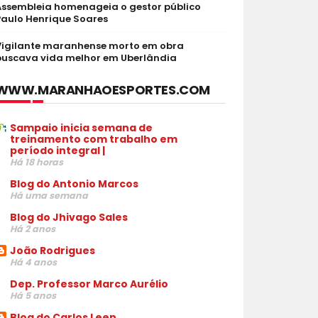
Assembleia homenageia o gestor público
Paulo Henrique Soares
Vigilante maranhense morto em obra
buscava vida melhor em Uberlândia
WWW.MARANHAOESPORTES.COM
Sampaio inicia semana de
treinamento com trabalho em
período integral |
Há 18 horas
Blog do Antonio Marcos
Há uma semana
Blog do Jhivago Sales
Há 2 anos
João Rodrigues
Há 4 anos
Dep. Professor Marco Aurélio
Há 5 anos
Blog do Carlos Leen