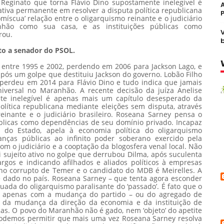
 Reginato que torna Flávio Dino supostamente inelegível é
tiva permanente em resolver a disputa política republicana
míscua’ relação entre o oligarquismo reinante e o judiciário
nhão como sua casa, e as instituições públicas como
rou.
to a senador do PSOL.
entre 1995 e 2002, perdendo em 2006 para Jackson Lago, e
ós um golpe que destituiu Jackson do governo. Lobão Filho
 perdeu em 2014 para Flávio Dino e tudo indica que jamais
niversal no Maranhão. A recente decisão da juíza Anelise
te inelegível é apenas mais um capítulo desesperado da
olítica republicana mediante eleições sem disputa, através
reinante e o judiciário brasileiro. Roseana Sarney pensa o
úblicas como dependências de seu domínio privado. Incapaz
 do Estado, apela à economia política do oligarquismo
anças públicas ao infinito poder soberano exercido pela
om o judiciário e a cooptação da blogosfera venal local. Não
 sujeito ativo no golpe que derrubou Dilma, após suculenta
rgos e indicando afilhados e aliados políticos à empresas
rno corrupto de Temer e o candidato do MDB é Meirelles. A
e dado no país. Roseana Sarney – que tenta agora esconder
uada do oligarquismo paralisante do ‘passado’. É fato que o
o apenas com a mudança do partido – ou do agregado de
és da mudança da direção da economia e da instituição de
icas. O povo do Maranhão não é gado, nem ‘objeto’ do apetite
 podemos permitir que mais uma vez Roseana Sarney resolva