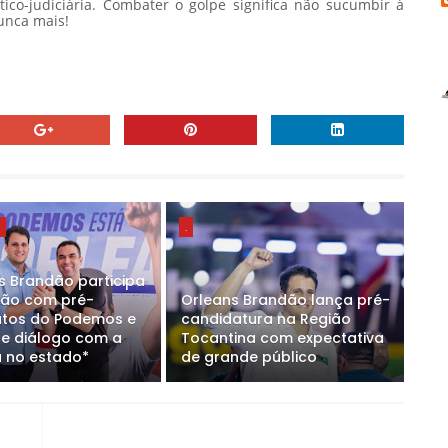
ítico-judiciária. Combater o golpe significa não sucumbir à
unca mais!
E
.
s Brandão participa
ião com pré-
Orleans Brandão lança pré-
tos do Podemos e
candidatura na Região
ce diálogo com a
Tocantina com expectativa
 no estado*
de grande público