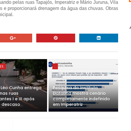
ndo pelas ruas Tapajós, Imperatriz e Mário Juruna, Vila
s e proporcionará drenagem da água das chuvas. Obras
icipal.
ES.
. .
o Léo Cunha entrega
Pesquisa do Instituto
 nas ruas
DataIlha mostra cenário
ntes I e III após
completamente indefinido
e descaso
em Imperatriz