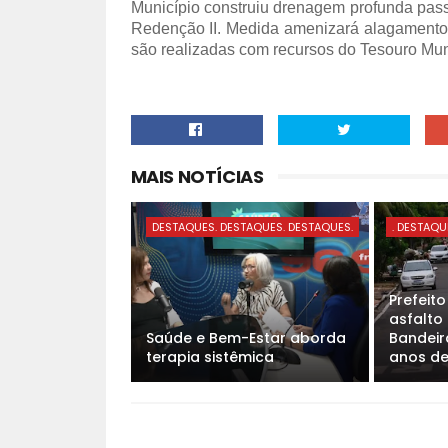
Município construiu drenagem profunda passa
Redenção II. Medida amenizará alagamento
são realizadas com recursos do Tesouro Mun
MAIS NOTÍCIAS
DESTAQUES. DESTAQUES. DESTAQUES.
. DESTAQU
Prefeit
asfalto
Saúde e Bem-Estar aborda
Bandeira
terapia sistêmica
anos d