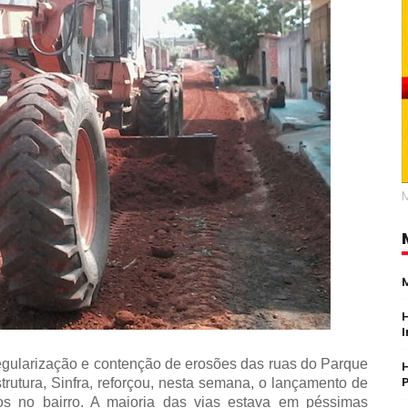
regularização e contenção de erosões das ruas do Parque
strutura, Sinfra, reforçou, nesta semana, o lançamento de
los no bairro. A maioria das vias estava em péssimas