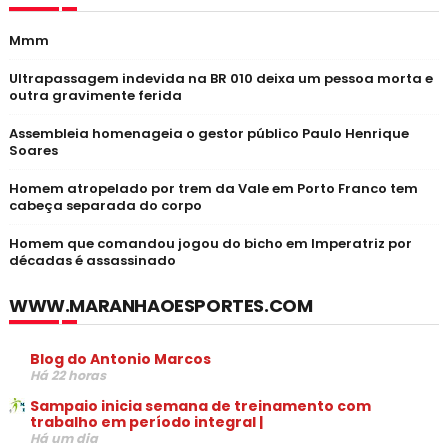
Mmm
Ultrapassagem indevida na BR 010 deixa um pessoa morta e
outra gravimente ferida
Assembleia homenageia o gestor público Paulo Henrique
Soares
Homem atropelado por trem da Vale em Porto Franco tem
cabeça separada do corpo
Homem que comandou jogou do bicho em Imperatriz por
décadas é assassinado
WWW.MARANHAOESPORTES.COM
Blog do Antonio Marcos
Há 22 horas
Sampaio inicia semana de treinamento com
trabalho em período integral |
Há um dia