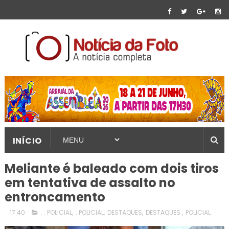
INÍCIO
Meliante é baleado com dois tiros
em tentativa de assalto no
entroncamento
17:40
. . POLICIAL
,
. POLICIAL
,
DESTAQUES
,
DESTAQUES.
,
POLICIAL