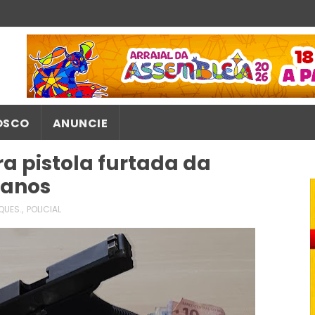
OSCO
ANUNCIE
ra pistola furtada da
s anos
QUES.
,
POLICIAL