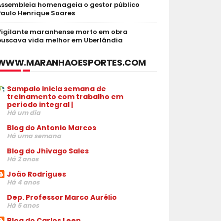
Assembleia homenageia o gestor público
Paulo Henrique Soares
Vigilante maranhense morto em obra
buscava vida melhor em Uberlândia
WWW.MARANHAOESPORTES.COM
Sampaio inicia semana de
treinamento com trabalho em
período integral |
Há um dia
Blog do Antonio Marcos
Há uma semana
Blog do Jhivago Sales
Há 2 anos
João Rodrigues
Há 4 anos
Dep. Professor Marco Aurélio
Há 5 anos
Blog do Carlos Leen