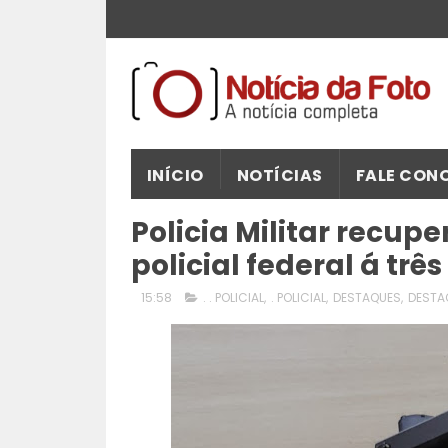
INÍCIO
NOTÍCIAS
FALE CON
Policia Militar recupe
policial federal á trê
15:58
. . POLICIAL
,
. POLICIAL
,
DESTAQUES
,
DESTA