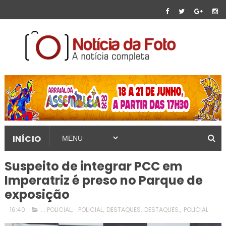
INÍCIO
Suspeito de integrar PCC em
Imperatriz é preso no Parque de
exposição
16:40
. . POLICIAL
,
. POLICIAL
,
DESTAQUES
,
DESTAQUES.
,
POLICIAL