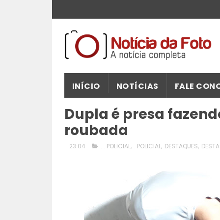
INÍCIO
NOTÍCIAS
FALE CON
Dupla é presa fazend
roubada
23:04
. . POLICIAL
,
. POLICIAL
,
DESTAQUES
,
DESTA