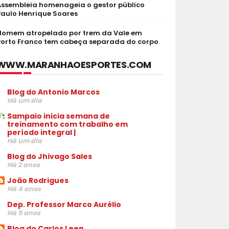
Assembleia homenageia o gestor público
Paulo Henrique Soares
Homem atropelado por trem da Vale em
Porto Franco tem cabeça separada do corpo
WWW.MARANHAOESPORTES.COM
Blog do Antonio Marcos
Há um dia
Sampaio inicia semana de
treinamento com trabalho em
período integral |
Há um dia
Blog do Jhivago Sales
Há 2 anos
João Rodrigues
Há 4 anos
Dep. Professor Marco Aurélio
Há 5 anos
Blog do Carlos Leen