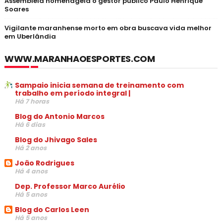
Assembleia homenageia o gestor público Paulo Henrique
Soares
Vigilante maranhense morto em obra buscava vida melhor
em Uberlândia
WWW.MARANHAOESPORTES.COM
Sampaio inicia semana de treinamento com
trabalho em período integral |
Há 7 horas
Blog do Antonio Marcos
Há 6 dias
Blog do Jhivago Sales
Há 2 anos
João Rodrigues
Há 4 anos
Dep. Professor Marco Aurélio
Há 5 anos
Blog do Carlos Leen
Há 5 anos