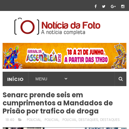
INÍCIO
Senarc prende seis em
cumprimentos a Mandados de
Prisão por trafico de droga
18:40
. . POLICIAL
,
. POLICIAL
,
. POLICIAL
,
DESTAQUES
,
DESTAQUES.