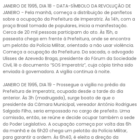
JANEIRO DE 1995, DIA 18 - DATA-SÍMBOLO DA REVOLUÇÃO DE
JANEIRO - Pela manhã, começa a distribuição de panfletos
sobre a ocupação da Prefeitura de Imperatriz. Às 14h, com a
praça Brasil tomada de populares, inicia a manifestação.
Cerca de 20 mil pessoas participam do ato. Às 15h, a
passeata chega em frente à Prefeitura, onde se encontra
um pelotão da Polícia Militar, orientado a não usar violência.
Começa a ocupação da Prefeitura. Da sacada, o advogado
Ulisses de Azevedo Braga, presidente do Fórum da Sociedade
Civil, lê o documento “SOS Imperatriz”, cuja cópia tinha sido
enviada à governadora. A vigília continua à noite.
JANEIRO DE 1995, DIA 19 - Prossegue a vigília no prédio da
Prefeitura de Imperatriz, ocupada desde a tarde do dia
anterior. Às 3h (madrugada), surge boato de que o
presidente da Câmara Municipal, vereador Antônio Rodrigues
Salgado Filho, seria empossado no cargo de prefeito. Uma
comissão, então, se reúne e decide ocupar também a sede
do Poder Legislativo. A ocupação começa por volta das 6h
da manhã e às 6h20 chega um pelotão da Polícia Militar,
para garantir a ordem. Às 6h40, é eleita a direção da