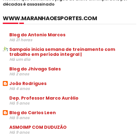
décadas é assassinado
WWW.MARANHAOESPORTES.COM
Blog do Antonio Marcos
Há 21 horas
Sampaio inicia semana de treinamento com
trabalho em período integral |
Há um dia
Blog do Jhivago Sales
Há 2 anos
João Rodrigues
Há 4 anos
Dep. Professor Marco Aurélio
Há 5 anos
Blog do Carlos Leen
Há 5 anos
ASMOIMP COM DUDUZÃO
Há 9 anos