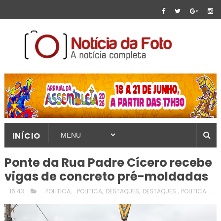
INÍCIO
Ponte da Rua Padre Cícero recebe
vigas de concreto pré-moldadas
16:43
. . POLITICA
,
. POLITICA
,
DESTAQUES
,
DESTAQUES.
,
POLITICA