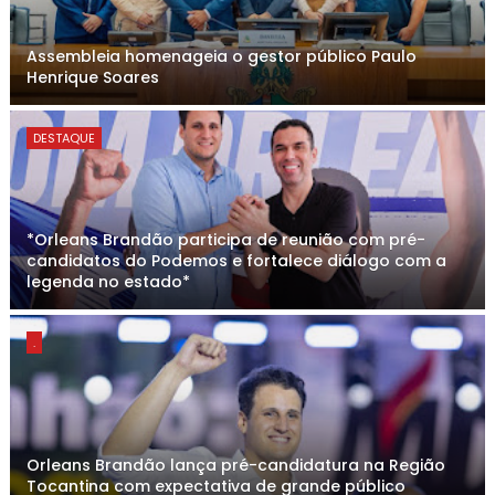
Assembleia homenageia o gestor público Paulo
Henrique Soares
DESTAQUE
*Orleans Brandão participa de reunião com pré-
candidatos do Podemos e fortalece diálogo com a
legenda no estado*
.
Orleans Brandão lança pré-candidatura na Região
Tocantina com expectativa de grande público