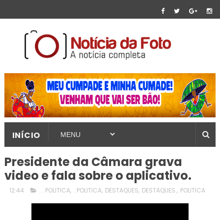
INÍCIO
Presidente da Câmara grava
video e fala sobre o aplicativo.
12:44
. . POLITICA
,
. POLITICA
,
DESTAQUES
,
DESTAQUES.
,
POLITICA