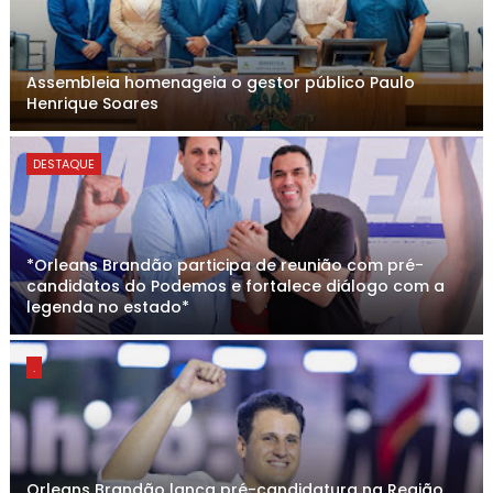
Assembleia homenageia o gestor público Paulo
Henrique Soares
DESTAQUE
*Orleans Brandão participa de reunião com pré-
candidatos do Podemos e fortalece diálogo com a
legenda no estado*
.
Orleans Brandão lança pré-candidatura na Região