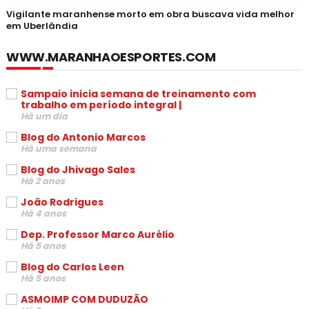
Vigilante maranhense morto em obra buscava vida melhor
em Uberlândia
WWW.MARANHAOESPORTES.COM
Sampaio inicia semana de treinamento com
trabalho em período integral |
Há um dia
Blog do Antonio Marcos
Há uma semana
Blog do Jhivago Sales
Há 2 anos
João Rodrigues
Há 4 anos
Dep. Professor Marco Aurélio
Há 5 anos
Blog do Carlos Leen
Há 5 anos
ASMOIMP COM DUDUZÃO