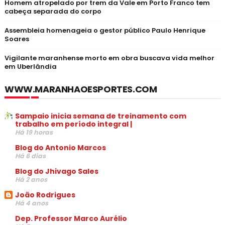
Homem atropelado por trem da Vale em Porto Franco tem
cabeça separada do corpo
Assembleia homenageia o gestor público Paulo Henrique
Soares
Vigilante maranhense morto em obra buscava vida melhor
em Uberlândia
WWW.MARANHAOESPORTES.COM
Sampaio inicia semana de treinamento com
trabalho em período integral |
Há 19 horas
Blog do Antonio Marcos
Há 6 dias
Blog do Jhivago Sales
Há 2 anos
João Rodrigues
Há 4 anos
Dep. Professor Marco Aurélio