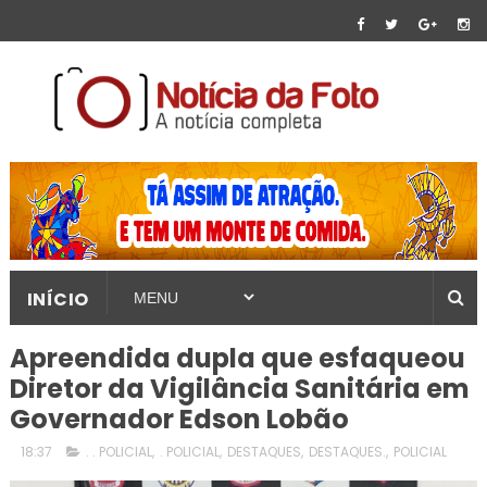
INÍCIO
Apreendida dupla que esfaqueou
Diretor da Vigilância Sanitária em
Governador Edson Lobão
18:37
. . POLICIAL
,
. POLICIAL
,
DESTAQUES
,
DESTAQUES.
,
POLICIAL