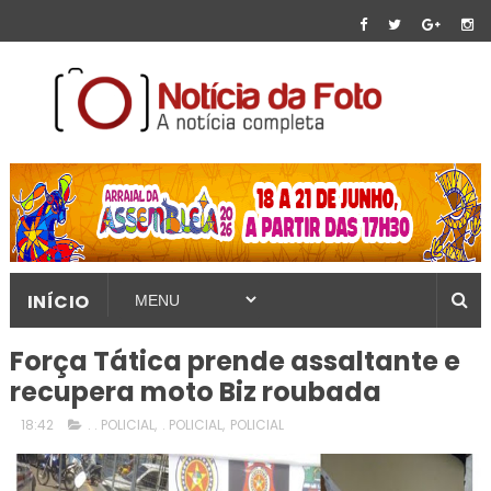
INÍCIO
Força Tática prende assaltante e
recupera moto Biz roubada
18:42
. . POLICIAL
,
. POLICIAL
,
POLICIAL