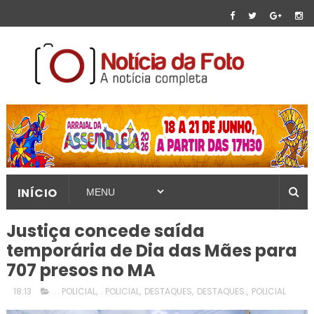
INÍCIO
Justiça concede saída
temporária de Dia das Mães para
707 presos no MA
18:13
. . POLICIAL
,
. POLICIAL
,
DESTAQUES
,
DESTAQUES.
,
POLICIAL