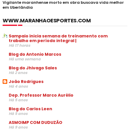
Vigilante maranhense morto em obra buscava vida melhor
em Uberlândia
WWW.MARANHAOESPORTES.COM
Sampaio inicia semana de treinamento com
trabalho em período integral |
Há 17 horas
Blog do Antonio Marcos
Há uma semana
Blog do Jhivago Sales
Há 2 anos
João Rodrigues
Há 4 anos
Dep. Professor Marco Aurélio
Há 5 anos
Blog do Carlos Leen
Há 5 anos
ASMOIMP COM DUDUZÃO
Há 9 anos