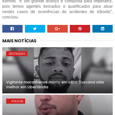
trânsito. “É um grande avanço e conquista para Imperatriz,
pois temos agentes treinados e qualificados para atuar
nestes casos de ocorrências de acidentes de trânsito”,
concluiu.
MAIS NOTÍCIAS
. DESTAQUES.
Vigilante maranhense morto em obra buscava vida
melhor em Uberlândia
. . . POLICIAL