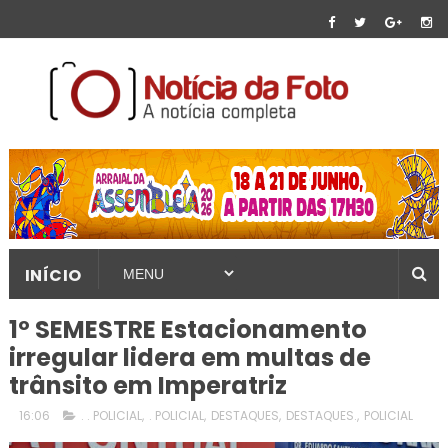
INÍCIO
1º SEMESTRE Estacionamento
irregular lidera em multas de
trânsito em Imperatriz
16:06
. . POLICIAL
,
. POLICIAL
,
DESTAQUES
,
DESTAQUES.
,
POLICIAL