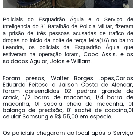
Policiais do Esquadrão Águia e o Serviço de
Inteligencia do 3° Batalhão de Policia Militar, fizeram
a prisão de três pessoas acusadas de trafico de
drogas no inicio da noite de terça feira(16) no bairro
Leandra, os policiais da Esquadrão Águia que
Cabo Assis, e os
estiveram na operação foram,
soldados Aguiar, Joias e William.
Foram presos,
Walter Borges Lopes,
Carlos
Eduardo Feitosa e
Jailson Costa de Alencar,
foram apreendidos
02 pedras grande de
crack,
1/2 barra de maconha,
1/4 barra de
maconha,
01 sacola cheia de maconha,
01
balança de precisão,
01 sachê de cocaína,
01
celular Samsung
e R$ 55,00 em especie.
Os policiais chegaram ao local após o Serviço