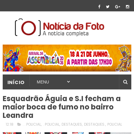
INÍCIO
Esquadrão Águia e S.I fecham a
maior boca de fumo no bairro
Leandra
12:18
. . POLICIAL
,
. POLICIAL
,
DESTAQUES
,
DESTAQUES.
,
POLICIAL