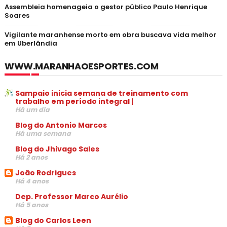
Assembleia homenageia o gestor público Paulo Henrique
Soares
Vigilante maranhense morto em obra buscava vida melhor
em Uberlândia
WWW.MARANHAOESPORTES.COM
Sampaio inicia semana de treinamento com
trabalho em período integral |
Há um dia
Blog do Antonio Marcos
Há uma semana
Blog do Jhivago Sales
Há 2 anos
João Rodrigues
Há 4 anos
Dep. Professor Marco Aurélio
Há 5 anos
Blog do Carlos Leen