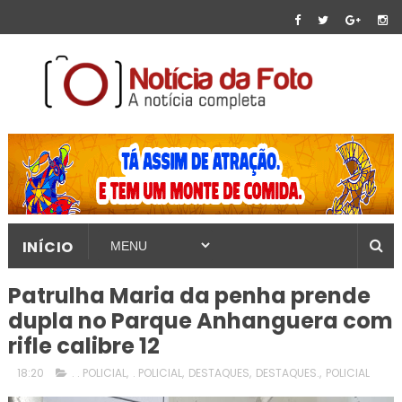
INÍCIO
Patrulha Maria da penha prende
dupla no Parque Anhanguera com
rifle calibre 12
18:20
. . POLICIAL
,
. POLICIAL
,
DESTAQUES
,
DESTAQUES.
,
POLICIAL