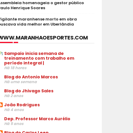
Assembleia homenageia o gestor público
Paulo Henrique Soares
Vigilante maranhense morto em obra
buscava vida melhor em Uberlândia
WWW.MARANHAOESPORTES.COM
Sampaio inicia semana de
treinamento com trabalho em
período integral |
Há 18 horas
Blog do Antonio Marcos
Há uma semana
Blog do Jhivago Sales
Há 2 anos
João Rodrigues
Há 4 anos
Dep. Professor Marco Aurélio
Há 5 anos
Blog do Carlos Leen