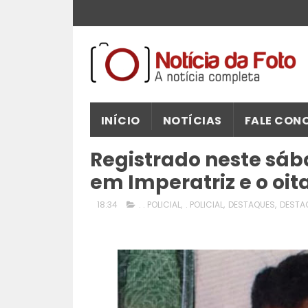
INÍCIO
NOTÍCIAS
FALE CON
Registrado neste sáb
em Imperatriz e o oi
18:34
. . POLICIAL
,
. POLICIAL
,
DESTAQUES
,
DESTA