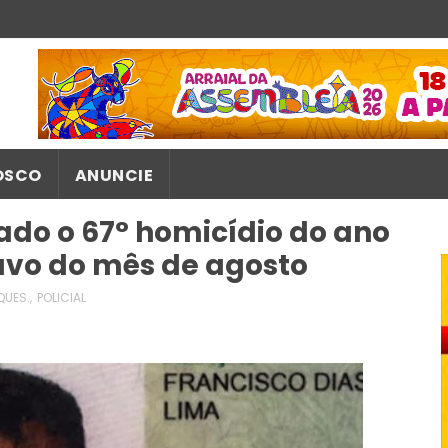
OSCO
ANUNCIE
ado o 67° homicídio do ano
tavo do mês de agosto
QUES.
,
POLICIAL