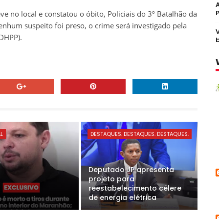
 no local e constatou o óbito, Policiais do 3º Batalhão da
enhum suspeito foi preso, o crime será investigado pela
(DHPP).
AL
DESTAQUES. DESTAQUES. DESTAQUES.
Deputado JP apresenta
projeto para
reestabelecimento célere
de energia elétrica