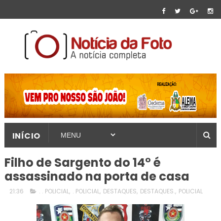
INÍCIO
Filho de Sargento do 14° é
assassinado na porta de casa
21:36
. . POLICIAL
,
. POLICIAL
,
DESTAQUES
,
DESTAQUES.
,
POLICIAL