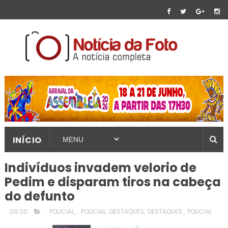
INÍCIO
Indivíduos invadem velorio de
Pedim e disparam tiros na cabeça
do defunto
09:00
. . POLICIAL
,
. POLICIAL
,
DESTAQUES
,
DESTAQUES.
,
POLICIAL