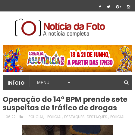
INÍCIO
Operação do 14° BPM prende sete
suspeitas de tráfico de drogas
06:22
. . POLICIAL
,
. POLICIAL
,
DESTAQUES
,
DESTAQUES.
,
POLICIAL